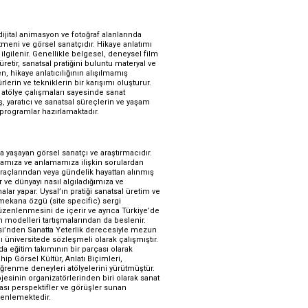
dijital animasyon ve fotoğraf alanlarında 
meni ve görsel sanatçıdır. Hikaye anlatımı 
ilgilenir. Genellikle belgesel, deneysel film 
retir, sanatsal pratiğini buluntu materyal ve 
n, hikaye anlatıcılığının alışılmamış 
erin ve tekniklerin bir karışımı oluşturur.  
atölye çalışmaları sayesinde sanat 
, yaratıcı ve sanatsal süreçlerin ve yaşam 
 programlar hazırlamaktadır. 
a yaşayan görsel sanatçı ve araştırmacıdır. 
amamıza ve anlamamıza ilişkin sorulardan 
açlarından veya gündelik hayattan alınmış 
r ve dünyayı nasıl algıladığımıza ve 
alar yapar. Uysal’ın pratiği sanatsal üretim ve 
mekana özgü (site specific) sergi 
düzenlenmesini de içerir ve ayrıca Türkiye’de 
im modelleri tartışmalarından da beslenir. 
esi’nden Sanatta Yeterlik derecesiyle mezun 
ı üniversitede sözleşmeli olarak çalışmıştır. 
a eğitim takımının bir parçası olarak 
hip Görsel Kültür, Anlatı Biçimleri, 
Sanat/Zanaat: Kendi kendine öğrenme deneyleri atölyelerini yürütmüştür. 
ojesinin organizatörlerinden biri olarak sanat 
ası perspektifler ve görüşler sunan 
enlemektedir.