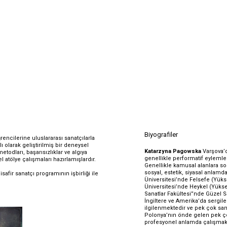
Biyografiler
ncilerine uluslararası sanatçılarla 
olarak geliştirilmiş bir deneysel 
Katarzyna Pagowska 
Varşova’d
todları, başarısızlıklar ve algıya 
genellikle performatif eylemler
 atölye çalışmaları hazırlamışlardır. 
Genellikle kamusal alanlara sosya
sosyal, estetik, siyasal anlamda
fir sanatçı programının işbirliği ile 
Üniversitesi’nde Felsefe (Yüks
Üniversitesi’nde Heykel (Yükse
Sanatlar Fakültesi”nde Güzel San
İngiltere ve Amerika’da sergilem
ilgilenmektedir ve pek çok sana
Polonya’nın önde gelen pek ço
profesyonel anlamda çalışmakt