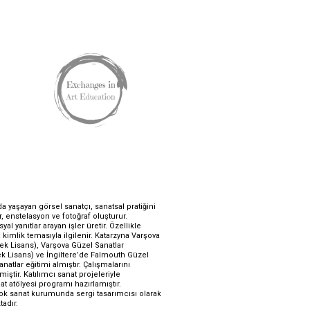
a yaşayan görsel sanatçı, sanatsal pratiğini 
, enstelasyon ve fotoğraf oluşturur. 
l yanıtlar arayan işler üretir. Özellikle 
 kimlik temasıyla ilgilenir. Katarzyna Varşova 
ek Lisans), Varşova Güzel Sanatlar 
k Lisans) ve İngiltere’de Falmouth Güzel 
atlar eğitimi almıştır. Çalışmalarını 
iştir. Katılımcı sanat projeleriyle 
t atölyesi programı hazırlamıştır. 
k sanat kurumunda sergi tasarımcısı olarak 
adır.