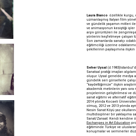
Laura Bianco
  özellikle kurgu, 
uzmanlaşmış Italyan film yönet
ve gündelik yaşamın mitleri ile 
ve animasyonun kesiştiği işler ü
arşiv görüntüleri ile zenginleşe
yönlerini keşfetmeye çalışan türl
Son zamanlarda sanatçı odaklı 
eğitimciliği üzerine odaklanmış
şekillerinin paylaşımına ilişkin
Seher Uysal
 (d.1983)Istanbul’d
Sanatsal pratiği imajları algıl
oluşur. Uysal genelde medya ar
gündelik seri görsellerle çalışı
“kaydettiğimize” ilişkin araştırm
akademik metinlerin yanı sıra 
projelerinin geliştirilmesi ve 
sanat eğitimi ve alternatif eğit
2014 yılında Kocaeli Üniversit
olmuş, 2012 ve 2013 yılında ayn
Nesin Sanat Köyü yaz okullarınd
multidisipliner bir yaklaşıma sa
Exchanges in Art Education
 pr
eğitiminde Türkiye ve uluslarar
konuşmalar ve seminerler düz