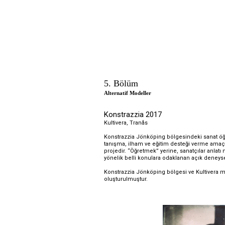
5. Bölüm
Alternatif Modeller
K
onstrazzia 2017
Kultivera, Tranås
Konstrazzia Jönköping bölgesindeki sanat öğre
tanışma, ilham ve eğitim desteği verme amaçlı 
projedir. “Öğretmek” yerine, sanatçılar anlatı me
yönelik belli konulara odaklanan açık deneysel
Konstrazzia Jönköping bölgesi ve Kultivera misa
oluşturulmuştur.