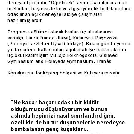
deneysel projedir. “Öğretmek” yerine, sanatçılar anlatı 
metodları, başarısızlıklar ve algıya yönelik belli konulara 
odaklanan açık deneysel atölye çalışmaları 
hazırlamışlardır. 
Programa eğitimci olarak katılan üç uluslararası 
sanatçı: Laura Bianco (Italya), Katarzyna Pagowska  
(Polonya) ve Seher Uysal (Türkiye). Birkaç gün boyunca 
ya da sadece haftasonları yapılan atölye çalışmalarına 
üç okul katılmıştır: Mullsjö Folkhögskola, Gislaved 
Gymnasium and Holaveds Gymnasium, Tranås.  
Konstrazzia Jönköping bölgesi ve Kultivera misafir 
sanatçı programının işbirliği ile oluşturulmuştur.
“Ne kadar başarı odaklı bir kültür 
olduğumuzu düşünüyorum ve bunun 
aslında hepimizi nasıl sınırlandırdığını; 
özellikle de bu tür düşüncelerle neredeyse 
bombalanan genç kuşakları... 