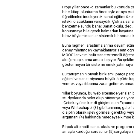
Proje yıllar önce -o zamanlar bu konuda ça
bir e-kitap oluşturma önerisiyle ortaya çık
öğretilenleri inceleyerek sanat eğitimi üze
istekli olacaklarını varsaydık. Çok az san
benzetme sundu bana: Sanat okulu, dedi, tr
konuşmaya bile gerek kalmadan hayatına d
biraz böyle—insanlar sistemik bir soruna k
Buna rağmen, araştırmalarıma devam etti
deneyimlerimden kaynaklanıyor: Hem öğrenci
MOOC'lar ve misafir sanatçı temelli öğren
aldığımı açıklama amacı taşıyor. Bu çekilm
göstermeyen bir sisteme emek yatırmaya 
Bu tartışmanın büyük bir kısmı, parça parç
eğitimi ve sanat piyasası büyük ölçüde kapal
vermek veya itibarına zarar getirmek amacı
Yıllar boyunca, bu web sitesinde yer alan b
stüdyolarında neler olup bitiyor ya da yönt
-Çetinkaya’nın kendi girişimi olan Expande
veya Whitechapel (3) gibi tanınmış galerile
disiplin olarak işlev görmesi gerektiği vey
argümanı (4) hakkında neredeyse kimse 
Birçok alternatif sanat okulu ve programı o
amaçla kurduğu sorusunu- (5)sorgulayan çok