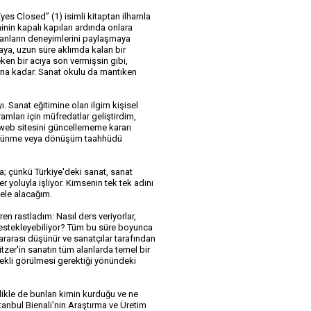
es Closed” (1) isimli kitaptan ilhamla 
nin kapalı kapıları ardında onlara 
sanların deneyimlerini paylaşmaya 
aya, uzun süre aklımda kalan bir 
en bir acıya son vermişsin gibi, 
na kadar. Sanat okulu da mantıken 
nat eğitimine olan ilgim kişisel 
ları için müfredatlar geliştirdim, 
web sitesini güncellememe kararı 
 düşünme veya dönüşüm taahhüdü 
; çünkü Türkiye'deki sanat, sanat 
 yoluyla işliyor. Kimsenin tek tek adını 
 ele alacağım.
n rastladım: Nasıl ders veriyorlar, 
 destekleyebiliyor? Tüm bu süre boyunca 
rarası düşünür ve sanatçılar tarafından 
zer'in sanatın tüm alanlarda temel bir 
rekli görülmesi gerektiği yönündeki 
likle de bunları kimin kurduğu ve ne 
anbul Bienali'nin Araştırma ve Üretim 