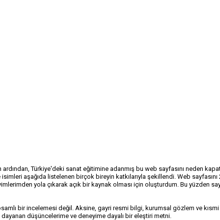
mın ardından, Türkiye'deki sanat eğitimine adanmış bu web sayfasını neden kapat
isimleri aşağıda listelenen birçok bireyin katkılarıyla şekillendi. Web sayfasını
yimlerimden yola çıkarak açık bir kaynak olması için oluşturdum. Bu yüzden sa
apsamlı bir incelemesi değil. Aksine, gayri resmi bilgi, kurumsal gözlem ve kı
e dayanan düşüncelerime ve deneyime dayalı bir eleştiri metni.