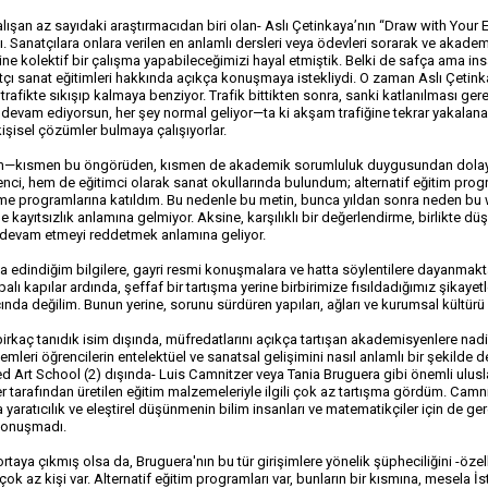
lışan az sayıdaki araştırmacıdan biri olan- Aslı Çetinkaya’nın “Draw with Your Ey
tı. Sanatçılara onlara verilen en anlamlı dersleri veya ödevleri sorarak ve akademi
rine kolektif bir çalışma yapabileceğimizi hayal etmiştik. Belki de safça ama in
atçı sanat eğitimleri hakkında açıkça konuşmaya istekliydi. O zaman Aslı Çetink
afikte sıkışıp kalmaya benziyor. Trafik bittikten sonra, sanki katlanılması gerek
evam ediyorsun, her şey normal geliyor—ta ki akşam trafiğine tekrar yakalana
işisel çözümler bulmaya çalışıyorlar.
m—kısmen bu öngörüden, kısmen de akademik sorumluluk duygusundan dolayı. Sa
, hem de eğitimci olarak sanat okullarında bulundum; alternatif eğitim program
me programlarına katıldım. Bu nedenle bu metin, bunca yıldan sonra neden bu 
e kayıtsızlık anlamına gelmiyor. Aksine, karşılıklı bir değerlendirme, birlikte
devam etmeyi reddetmek anlamına geliyor.
a edindiğim bilgilere, gayri resmi konuşmalara ve hatta söylentilere dayanmakta
ı kapılar ardında, şeffaf bir tartışma yerine birbirimize fısıldadığımız şikayetler
nda değilim. Bunun yerine, sorunu sürdüren yapıları, ağları ve kurumsal kültürü
irkaç tanıdık isim dışında, müfredatlarını açıkça tartışan akademisyenlere nadire
emleri öğrencilerin entelektüel ve sanatsal gelişimini nasıl anlamlı bir şekilde
d Art School (2) dışında- Luis Camnitzer veya Tania Bruguera gibi önemli ulusla
r tarafından üretilen eğitim malzemeleriyle ilgili çok az tartışma gördüm. Camnit
a yaratıcılık ve eleştirel düşünmenin bilim insanları ve matematikçiler için de ge
konuşmadı.
rtaya çıkmış olsa da, Bruguera'nın bu tür girişimlere yönelik şüpheciliğini -özel
 az kişi var. Alternatif eğitim programları var, bunların bir kısmına, mesela İst